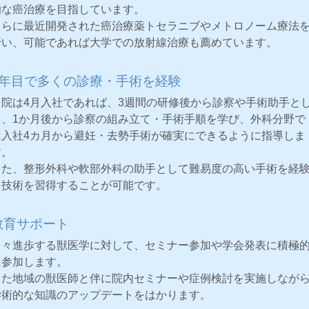
的な癌治療を目指しています。
さらに最近開発された癌治療薬トセラニブやメトロノーム療法
行い、可能であれば大学での放射線治療も薦めています。
1年目で多くの診療・手術を経験
当院は4月入社であれば、3週間の研修後から診察や手術助手と
て、1か月後から診察の組み立て・手術手順を学び、外科分野で
は入社4カ月から避妊・去勢手術が確実にできるように指導しま
す。
また、整形外科や軟部外科の助手として難易度の高い手術を経
し技術を習得することが可能です。
教育サポート
日々進歩する獣医学に対して、セミナー参加や学会発表に積極
に参加します。
また地域の獣医師と伴に院内セミナーや症例検討を実施しなが
学術的な知識のアップデートをはかります。