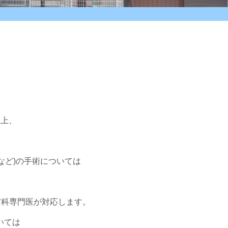
以上、
など)の手術については
膚科専門医が対応します。
いては