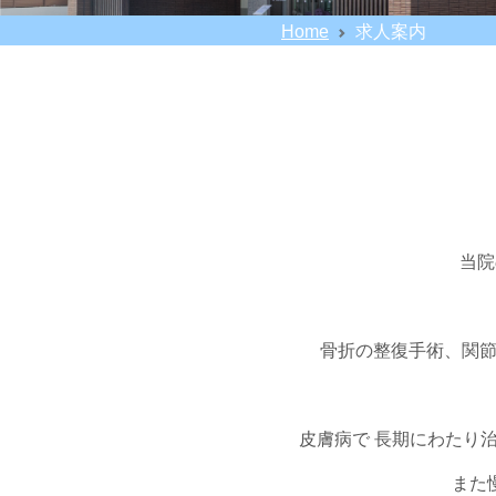
Home
求人案内
当院
骨折の整復手術、関節
皮膚病で 長期にわたり
また