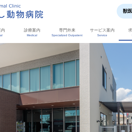
獣
案内
診療案内
専門外来
サービス案内
al
Medical
Specialized Outpatient
Service