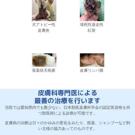
犬アトピー性
壊死性遊走性
皮膚炎
紅斑
落葉状天疱瘡
皮膚リンパ腫
皮膚科専門医による
最善の治療を行います
当院では愛知県内でも数少ない、日本獣医皮膚科学会の認定医資格を持
つ獣医師による診療が可能です。
皮膚病の治療は日々のかゆみの変化をみたり、投薬、シャンプーなど飼
い主様の協力あってのものです。