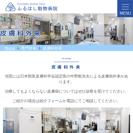
MENU
皮膚科外来
Home
専門外来
皮膚科外来
Dermatology
皮膚科外来
当院には日本獣医皮膚科学会認定医の中野航先生による皮膚病外来があ
ります。
治療してもよくならない皮膚病についてはぜひ診察を受けてください。
ご紹介の場合は紹介フォームか電話にてご相談してください。