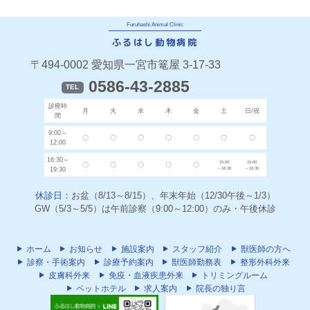
Furuhashi Animal Clinic
ふるはし動物病院
〒494-0002 愛知県一宮市篭屋 3-17-33
0586-43-2885
TEL
診療時
月
火
水
木
金
土
日/祝
間
9:00～
〇
〇
〇
〇
〇
〇
〇
12:00
16:30～
15:00
15:00
〇
〇
〇
〇
〇
19:30
～16:30
～16:30
休診日：
お盆（8/13～8/15）、年末年始（12/30午後～1/3）
GW（5/3～5/5）は午前診察（9:00～12:00）のみ・午後休診
ホーム
お知らせ
施設案内
スタッフ紹介
獣医師の方へ
診察・手術案内
診療予約案内
獣医師勤務表
整形外科外来
皮膚科外来
免疫・血液疾患外来
トリミングルーム
ペットホテル
求人案内
院長の独り言